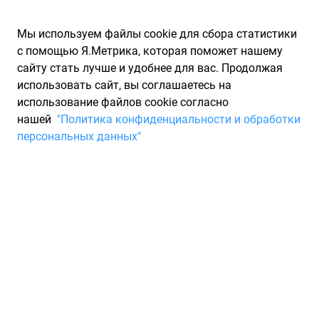
Мы используем файлы cookie для сбора статистики
с помощью Я.Метрика, которая поможет нашему
сайту стать лучше и удобнее для вас. Продолжая
использовать сайт, вы соглашаетесь на
использование файлов cookie согласно
Запчасти для иномарок Partarium.RU
/
Каталоги запчастей
/
нашей
"Политика конфиденциальности и обработки
Каталоги запчастей CENTRA
/
Запчасть CENTRA CA955
персональных данных"
Futura аккумулятор CENTRA
CA955
По запросу "артикул - ca955" от производителя CENTRA
(ЦЕНТРА) для вас найдены аналоги и замены от 11 других
брендов по минимальной цене от 9 980 ₽. Описание, отзывы
на запчасть и магазины партнеров, характеристики,
условия продажи и доставки, а также информацию о
каждой детали можно найти на нашем сайте.