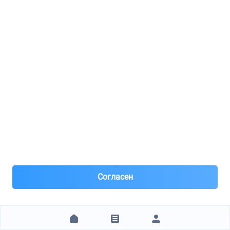
Аккумуляторная батарея
8(903)***40-41
Тула
Под заказ 31 шт. поставка 1н день
Вчера
В наши пункты выдачи доставка на завтра, при заказе
до 15:00.
Оплата картой, наличными. Для юр. лиц оплата по
счету.
19 900 ₽
ЗАКАЗАТЬ
Согласен
1
2
3
4
5
6
Технические характеристики