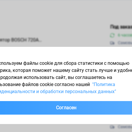
Под заказ
6 часо
Аккумулятор BOSCH 720A Обратная полярность 90 А/ч 353x175x190
Самов
Самовы
курьер
пользуем файлы cookie для сбора статистики с помощью
регион
рика, которая поможет нашему сайту стать лучше и удобн
Под за
Продолжая использовать сайт, вы соглашаетесь на
возмож
ьзование файлов cookie согласно нашей
"Политика
денциальности и обработки персональных данных"
Под заказ
Согласен
6 часо
ю*
Самовы
Самовы