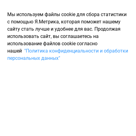
Мы используем файлы cookie для сбора статистики
с помощью Я.Метрика, которая поможет нашему
сайту стать лучше и удобнее для вас. Продолжая
использовать сайт, вы соглашаетесь на
использование файлов cookie согласно
Запчасти для иномарок Partarium.RU
/
Производители
нашей
"Политика конфиденциальности и обработки
запчастей
/
Запчасти БЗТДИА
персональных данных"
Каталог БЗТДИА
Запчасти для ТО
РУП "Бобруйский завод тракторных деталей и агрегатов" -
современное индустриальное предприятие, прошедшее путь
от ремонтных и машино-тракторных мастерских. Завод
выпускает номенклатурные узлы и детали для всей гаммы
тракторов, выпускаемых МТЗ. Завод постоянно расширяет
номенклатуру выпускаемой продукции. В текущем году