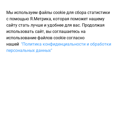
Мы используем файлы cookie для сбора статистики
с помощью Я.Метрика, которая поможет нашему
сайту стать лучше и удобнее для вас. Продолжая
использовать сайт, вы соглашаетесь на
использование файлов cookie согласно
Запчасти для иномарок Partarium.RU
/
Каталоги запчастей
/
нашей
"Политика конфиденциальности и обработки
Каталоги запчастей BSF
/
Запчасть BSF 11709V
персональных данных"
Тормозной диск BSF 11709V
По запросу "артикул - 11709v" от производителя BSF (БСФ)
для вас найдены аналоги и замены от 1 других брендов по
минимальной цене от 11 935 ₽. Описание, отзывы на
запчасть и магазины партнеров, характеристики, условия
продажи и доставки, а также информацию о каждой детали
можно найти на нашем сайте.
Технические характеристики