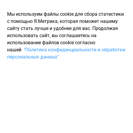
Мы используем файлы cookie для сбора статистики
с помощью Я.Метрика, которая поможет нашему
сайту стать лучше и удобнее для вас. Продолжая
использовать сайт, вы соглашаетесь на
использование файлов cookie согласно
Запчасти для иномарок Partarium.RU
/
Производители
нашей
"Политика конфиденциальности и обработки
запчастей
/
Запчасти БРТ
персональных данных"
Запчасти БРТ
Запчасти для ТО
ОАО "БалаковоРезиноТехника" - ведущий производитель
резинотехнических изделий, выпускающий более 6000
наименований и обеспечивающий бесперебойную работу
автоконвейеров ВАЗа, КамАЗа, ГАЗа. Мы претворяем в
жизнь передовые разработки автозаводов, осваивая
производство новых комплектующих, реализуем их идеи и