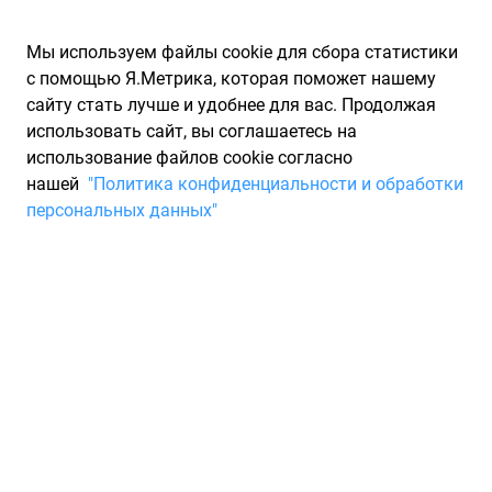
Мы используем файлы cookie для сбора статистики
с помощью Я.Метрика, которая поможет нашему
сайту стать лучше и удобнее для вас. Продолжая
использовать сайт, вы соглашаетесь на
использование файлов cookie согласно
Запчасти для иномарок Partarium.RU
/
Каталоги запчастей
/
нашей
"Политика конфиденциальности и обработки
Каталоги запчастей BRECO
/
Запчасть BRECO BV8984
персональных данных"
Тормозной диск BRECO
BV8984
По запросу "артикул - bv8984" от производителя BRECO
(БРЕКО) для вас найдены аналоги и замены от 1 других
брендов по минимальной цене от 11 935 ₽. Описание,
отзывы на запчасть и магазины партнеров,
характеристики, условия продажи и доставки, а также
информацию о каждой детали можно найти на нашем сайте.