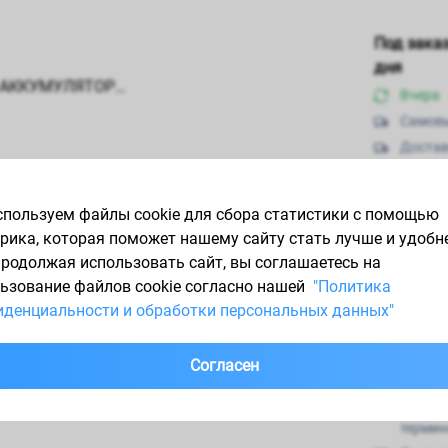
Под заказ
дня
БАТАРЕЯ АККУМУЛЯТОРНАЯ 12V 92AH 850A AGM
Вчера
Самовы
Достав
Все за
предопл
пользуем файлы cookie для сбора статистики с помощью
сроки 
рика, которая поможет нашему сайту стать лучше и удобн
Продолжая использовать сайт, вы соглашаетесь на
ьзование файлов cookie согласно нашей
"Политика
Под заказ
денциальности и обработки персональных данных"
Час на
яторная
Самовы
Согласен
Достав
руб. Д
термин