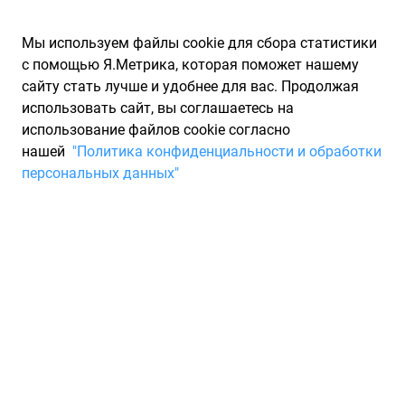
Мы используем файлы cookie для сбора статистики
с помощью Я.Метрика, которая поможет нашему
сайту стать лучше и удобнее для вас. Продолжая
использовать сайт, вы соглашаетесь на
использование файлов cookie согласно
Запчасти для иномарок Partarium.RU
/
Производители
нашей
"Политика конфиденциальности и обработки
запчастей
/
Запчасти АВТОШТАМП
персональных данных"
Каталог АВТОШТАМП
Запчасти для ТО
Компания "Автоштамп "специализируется на производстве
запасных частей к грузовым автомобилям и прицепной
технике. Организация была зарегистрирована в 2005 году и
всё это время постоянно наращивала ассортимент
производимой номенклатуры. Поставщиками "Автоштамп "
являются только проверенные производители металла и