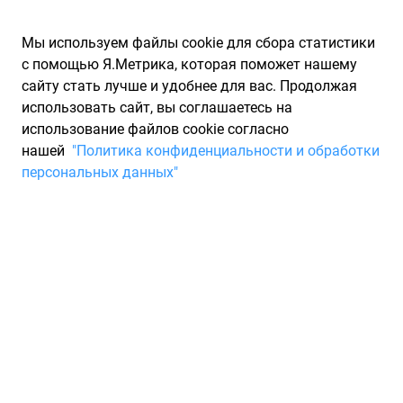
Мы используем файлы cookie для сбора статистики
с помощью Я.Метрика, которая поможет нашему
сайту стать лучше и удобнее для вас. Продолжая
использовать сайт, вы соглашаетесь на
использование файлов cookie согласно
Запчасти для иномарок Partarium.RU
/
Каталоги запчастей
/
нашей
"Политика конфиденциальности и обработки
Каталоги запчастей AUTOMEGA
/
Запчасть AUTOMEGA
персональных данных"
120015820
Диск тормозной AUTOMEGA
120015820
По запросу "артикул - 120015820" от производителя
AUTOMEGA (АВТОМЕГА) для вас найдены аналоги и замены
от 8 других брендов по минимальной цене от 2 496 ₽.
Описание, отзывы на запчасть и магазины партнеров,
характеристики, условия продажи и доставки, а также