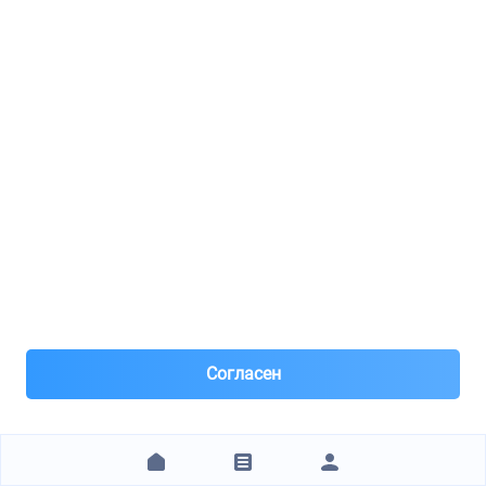
3 часа назад
Самовывоз и Доставка ТК
Самовывоз бесплатно. Отправка ТК.
Предоплата
3 864 ₽
ЗАКАЗАТЬ
1
2
3
4
Технические характеристики
Согласен
Бренд
AUTOMEGA
Артикул
120015820