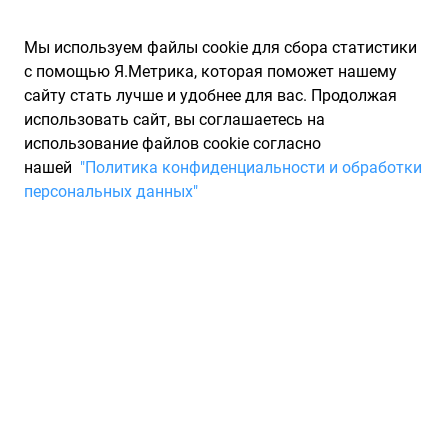
Мы используем файлы cookie для сбора статистики
с помощью Я.Метрика, которая поможет нашему
сайту стать лучше и удобнее для вас. Продолжая
использовать сайт, вы соглашаетесь на
использование файлов cookie согласно
Запчасти для иномарок Partarium.RU
/
Каталоги запчастей
/
нашей
"Политика конфиденциальности и обработки
Каталоги запчастей AUTOMEGA
/
Запчасть AUTOMEGA
персональных данных"
120015810
Тормозные диски AUTOMEGA
120015810
По запросу "артикул - 120015810" для вас найдено 2607
предложений от 69 магазинов, где вы можете найти
информацию о наличии и сроках поставки, а также купить
по минимальной цене от 12 836 ₽. Ниже вы найдете цены на
запасные части от производителя (AUTOMEGA)АВТОМЕГА, а