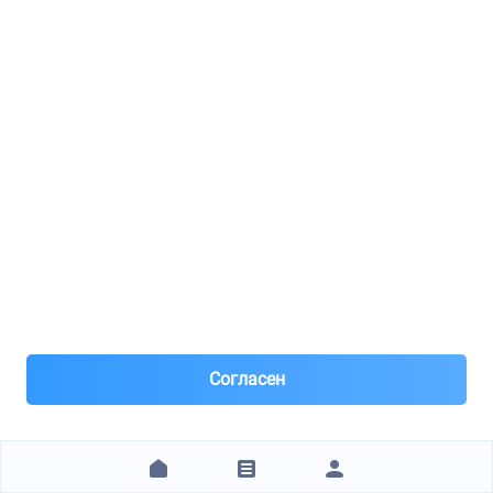
Р”РёСЃРє С‚РѕСЂРјРѕР·РЅРѕР№ РІРµРЅС‚РёР»РёСЂСѓРµРјС‹Р №
8(473)***68-11
Воронеж
Под заказ 6 шт. поставка 3 дня
25 минут назад
Самовывоз
Самовывоз из пунктов выдачи
Нал, р/с Сбер, QR, штрихкод, для юр лиц – безнал с НДС
после рег
2 170 ₽
ЗАКАЗАТЬ
Согласен
1
2
3
4
5
6
7
8
9
10
11
12
13
14
15
16
17
18
19
20
+15 стр.