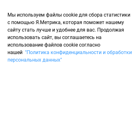
Мы используем файлы cookie для сбора статистики
с помощью Я.Метрика, которая поможет нашему
сайту стать лучше и удобнее для вас. Продолжая
использовать сайт, вы соглашаетесь на
использование файлов cookie согласно
Запчасти для иномарок Partarium.RU
/
Производители
нашей
"Политика конфиденциальности и обработки
запчастей
/
Запчасти AUTOCOMPONENT (АВТОКОМПОНЕНТ)
персональных данных"
Запчасти
AUTOCOMPONENT
Запчасти для ТО
Группа компаний "Автокомпонент" - лидер в производстве
автокомпонентов из пластмассы В настоящее время
Группа Компаний выпускает более 2500 наименований
видов продукции и ведет разработки более 30-ти проектов