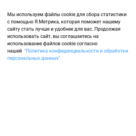
Мы используем файлы cookie для сбора статистики
с помощью Я.Метрика, которая поможет нашему
сайту стать лучше и удобнее для вас. Продолжая
использовать сайт, вы соглашаетесь на
использование файлов cookie согласно
Запчасти для иномарок Partarium.RU
/
Производители
нашей
"Политика конфиденциальности и обработки
запчастей
/
Запчасти ATD (АТД)
персональных данных"
Каталог запчастей ATD
Запчасти для ТО
Компания ATD уже более 35 лет устанавливает золотые
стандарты для отраслевых решений. За время своего
существования мы сделали себе имя по всей Европе, и
сегодня ATD Germany - это бренд, который продает свою
продукцию по всему миру.