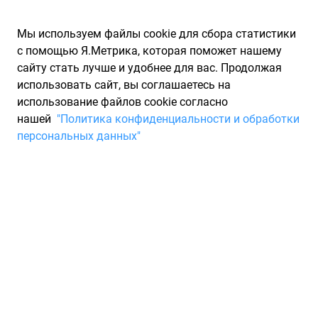
Мы используем файлы cookie для сбора статистики
с помощью Я.Метрика, которая поможет нашему
сайту стать лучше и удобнее для вас. Продолжая
использовать сайт, вы соглашаетесь на
использование файлов cookie согласно
Запчасти для иномарок Partarium.RU
/
Производители
нашей
"Политика конфиденциальности и обработки
запчастей
/
Запчасти AMD (АМД)
персональных данных"
Запчасти AMD
Запчасти для ТО
Запчасти AMD пользуются популярностью у владельцев
многих марок автомобилей. Основатели бренда при
реализации своей продукции ориентируются на конечного
потребителя, что и позволяет им завоевывать мировой
рынок автомобильных запасных частей. Организацией
часто проводятся мероприятия для собственного