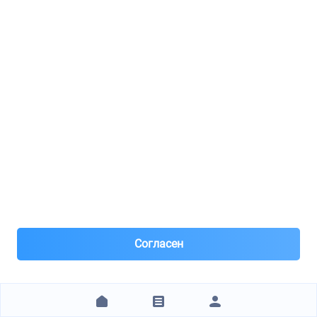
Магистраль плюс ( Тушино)
IBERIS / IB153110
Колодки тормозные передние к-кт
22
8(916)***22-46
Москва, м.Тушинская
Под заказ 2 шт. поставка 4 дня
Вчера
Самовывоз и Доставка ТК
Самовывоз бесплатно. Отправка ТК.
Предоплата
1 363 ₽
ЗАКАЗАТЬ
Согласен
1
2
3
4
5
6
7
8
9
10
11
12
13
14
15
16
17
18
19
20
+15 стр.