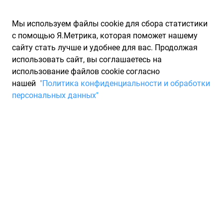
Мы используем файлы cookie для сбора статистики
с помощью Я.Метрика, которая поможет нашему
сайту стать лучше и удобнее для вас. Продолжая
использовать сайт, вы соглашаетесь на
использование файлов cookie согласно
Запчасти для иномарок Partarium.RU
/
Каталоги запчастей
/
нашей
"Политика конфиденциальности и обработки
Каталоги запчастей ABS
/
Запчасть ABS 16930
персональных данных"
Тормозной диск Audi A4, A6,
Passat (V) 98- ABS 16930
По запросу "артикул - 16930" для вас найдено 3998
предложений от 78 магазинов, где вы можете найти
информацию о наличии и сроках поставки, а также купить
по минимальной цене от 19 611 ₽. Ниже вы найдете цены на
запасные части от производителя (ABS)АБС, а также их
аналоги и замены от 51 других брендов. Описание, отзывы