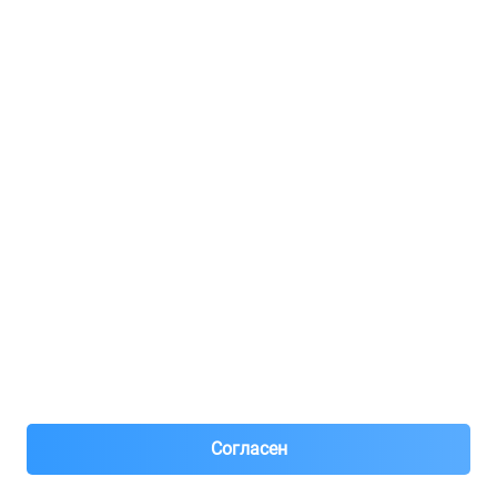
Регистрация для продавцов
Реклама
8(495)776-53-03
8(985)776-53-03
55 км МКАД, АВТОМОЛЛ ЮГ1 пав.12
Пн-Пт с 09:00 до 18:00
1@partarium.ru
Согласен
© 2013-2025 Partarium.ru Все права защищены