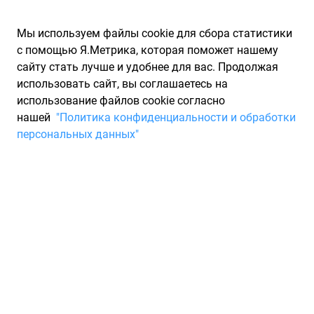
Мы используем файлы cookie для сбора статистики
с помощью Я.Метрика, которая поможет нашему
сайту стать лучше и удобнее для вас. Продолжая
использовать сайт, вы соглашаетесь на
использование файлов cookie согласно
Запчасти для иномарок Partarium.RU
/
Производители
нашей
"Политика конфиденциальности и обработки
запчастей
/
Запчасти 1AAAPARTS (1АААПАРТС)
персональных данных"
Каталог запчастей
1AAAPARTS
Запчасти для ТО
1АААParts – российская компания специализирующейся на
производстве и комплексных поставках автомобильных
запчастей, компонентов и автоаксессуаров для легковых и
коммерческих автомобилей. Является дочерной компанией