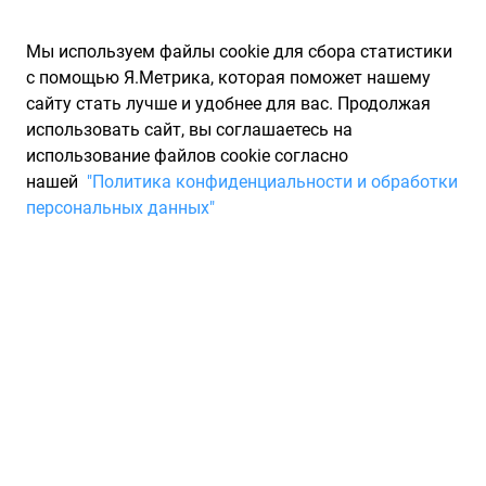
Мы используем файлы cookie для сбора статистики
с помощью Я.Метрика, которая поможет нашему
сайту стать лучше и удобнее для вас. Продолжая
использовать сайт, вы соглашаетесь на
использование файлов cookie согласно
Запчасти для иномарок Partarium.RU
/
Каталог запчастей
/
нашей
"Политика конфиденциальности и обработки
Трансмиссионные масла
персональных данных"
Каталог масел для
трансмиссии
1903 товара
Фильтры
Масло в АКПП
Масло в вариатор
Масло в МКПП