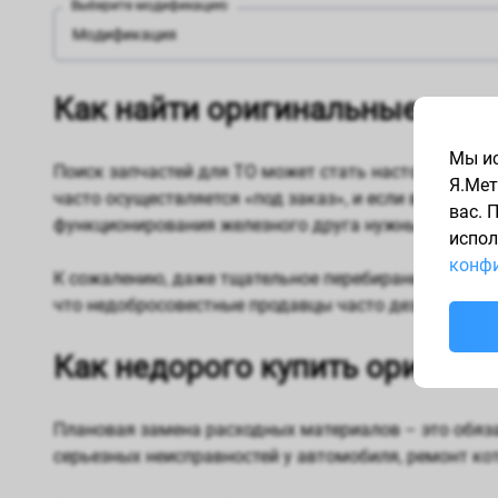
Выберите модификацию
Модификация
Как найти оригинальные запч
Мы ис
Поиск запчастей для ТО может стать настоящей го
Я.Мет
часто осуществляется «под заказ», и если владеле
вас. 
функционирования железного друга нужны оригинал
испол
конфи
К сожалению, даже тщательное перебирание сайтов 
что недобросовестные продавцы часто дезинформир
Как недорого купить оригина
Плановая замена расходных материалов – это обяз
серьезных неисправностей у автомобиля, ремонт ко