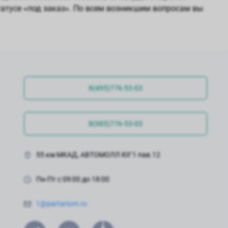
татусе «под заказ». По всем возникшим вопросам вы
8(495)776-53-03
8(985)776-53-03
55 км МКАД, АВТОМОЛЛ ЮГ1 пав.12
Пн-Пт с 09:00 до 18:00
1@partarium.ru