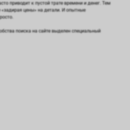
сто приводит к пустой трате времени и денег. Тем
е «задирая цены» на детали. И опытные
росто.
добства поиска на сайте выделен специальный