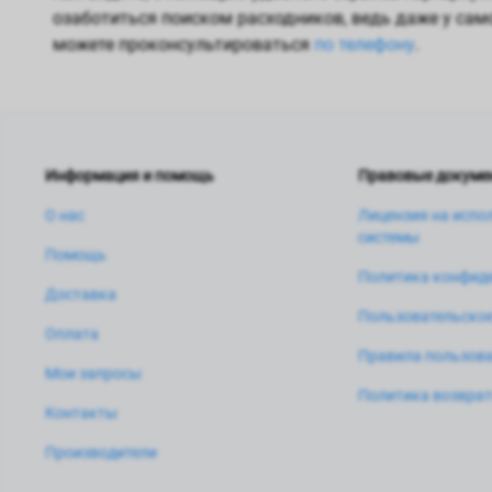
озаботиться поиском расходников, ведь даже у сам
можете проконсультироваться
по телефону
.
Информация и помощь
Правовые докуме
О нас
Лицензия на испо
системы
Помощь
Политика конфид
Доставка
Пользовательское
Оплата
Правила пользова
Мои запросы
Политика возвра
Контакты
Производители