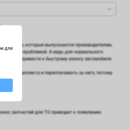
?
материалов, которые выпускаются производителем,
ее для
 серьезной проблемой. А ведь для нормального
ах может привести к быстрому износу автомобиля.
ужного комплекта и переплачивать за него, потому
знос запчастей для ТО приводит к появлению