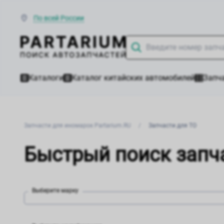
По всей России
Каталоги
Каталог китайских автомобилей
Запча
Запчасти для иномарок Partarium.RU
/
Запчасти для ТО
Быстрый поиск запч
Выберите марку