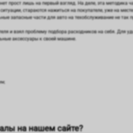
ет прост лишь на первый взгляд. На деле, эта методика ча
ситуации, стараются нажиться на покупателе, уже на мест
ные запасные части для авто на техобслуживание не так п
еля и взял проблему подбора расходников на себя. Для у
льные аксессуары к своей машине.
ем;
алы на нашем сайте?