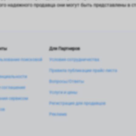
ого надежного продавца они могут быть представлены в с
нты
Для Партнеров
льзование поисковой
Условия сотрудничества
Правила публикации прайс-листа
енциальности
Вопросы/Ответы
 соглашение
Услуги и цены
ния сервисом
Регистрация для продавцов
тов
Реклама