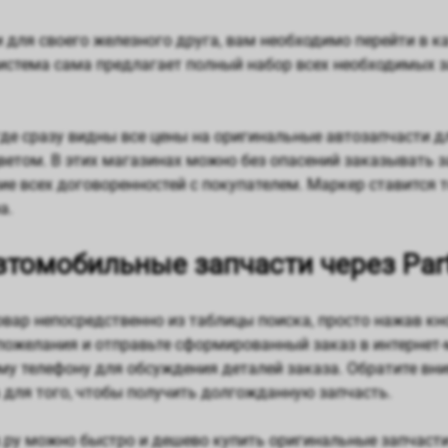
для своего железного друга, вам необходимо перейти в ка
система сама предлагает полный набор всех необходимых 
де сразу видны все цены на оригинальные автозапчасти дл
том. В этих магазинах можно без опасений заказывать за
е всех договоренностей с покупателем. Маркер ставится 
а.
втомобильные запчасти через Par
ар непосредственно из таблицы поиска, просто нажав кно
ожелания и отправьте сформированный заказ в интернет-
у телефону для обсуждения деталей заказа. Обратите вни
а для того, чтобы получить долгожданную запчасть.
.ру можно быстро и дешево купить оригинальные запчасти 