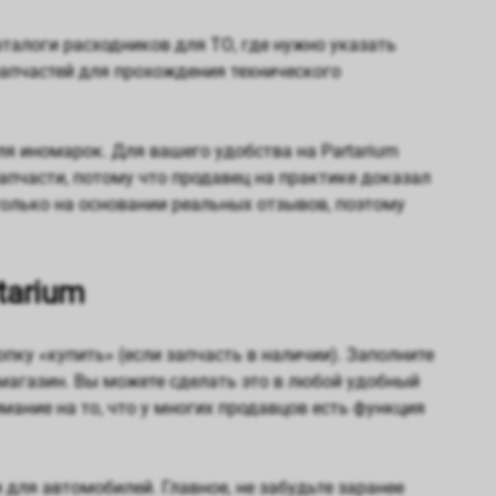
талоги расходников для ТО, где нужно указать
запчастей для прохождения технического
я иномарок. Для вашего удобства на Partarium
пчасти, потому что продавец на практике доказал
только на основании реальных отзывов, поэтому
tarium
пку «купить» (если запчасть в наличии). Заполните
магазин. Вы можете сделать это в любой удобный
мание на то, что у многих продавцов есть функция
для автомобилей. Главное, не забудьте заранее