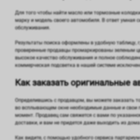
Для того чтобы найти масло или тормозные колодки 
марку и модель своего автомобиля. В ответ умная 
обслуживания.
Результаты поиска оформлены в удобную таблицу, г
проверенные продавцы промаркированы зеленым цве
высокое качество обслуживания и полное соблюдени
коммерческая подсветка в нашей системе исключен
Как заказать оригинальные а
Определившись с продавцом, вы можете заказать тов
во всплывающем окне необходимые данные и свои п
момент. Продавец сам свяжется с вами по указанном
доставки, и вам не придется даже выходить из дом
Как видите, с помощью удобного сервиса партариум