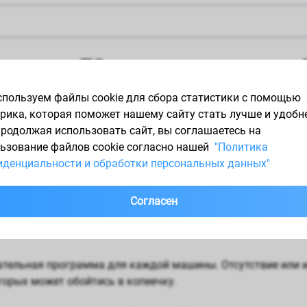
асти для ТО по доступным ценам
пользуем файлы cookie для сбора статистики с помощью
ловной болью даже для опытного автолюбителя. Продажа 
рика, которая поможет нашему сайту стать лучше и удобн
ц машины спохватился слишком поздно, то это может стать
Продолжая использовать сайт, вы соглашаетесь на
ьные запчасти от производителя, и экономия на материал
ьзование файлов cookie согласно нашей
"Политика
денциальности и обработки персональных данных"
может не дать результата, и покупателю придется ждать н
уют, устанавливая нереальную цену.
Согласен
льные запчасти?
ательная программа для каждой машины. Отсутствие или и
торых может обойтись в копеечку.