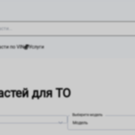
сти по VIN
Услуги
астей для ТО
Выберите модель
Модель