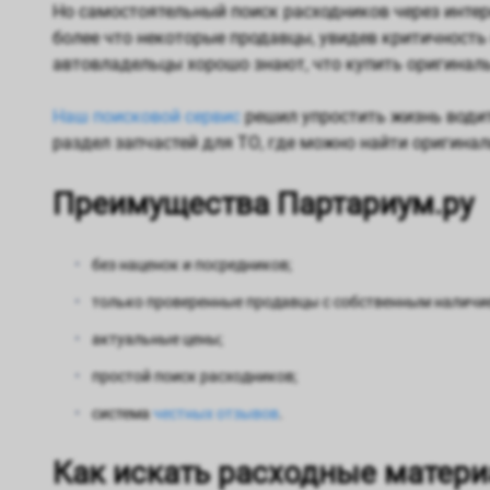
Но самостоятельный поиск расходников через интерн
более что некоторые продавцы, увидев критичность 
автовладельцы хорошо знают, что купить оригиналь
Наш поисковой сервис
решил упростить жизнь водит
раздел запчастей для ТО, где можно найти оригина
Преимущества Партариум.ру
без наценок и посредников;
только проверенные продавцы с собственным наличи
актуальные цены;
простой поиск расходников;
система
честных отзывов
.
Как искать расходные матери